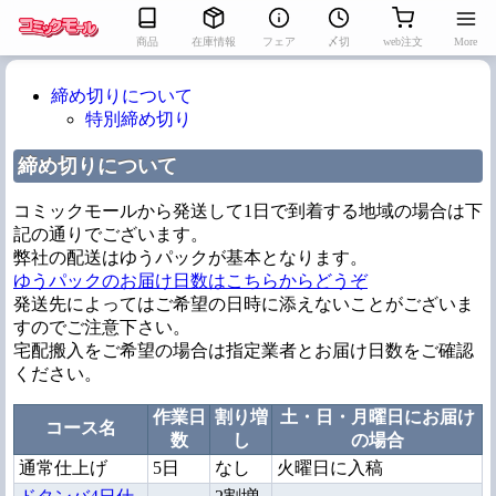
商品
在庫情報
フェア
〆切
web注文
More
締め切りについて
特別締め切り
締め切りについて
コミックモールから発送して1日で到着する地域の場合は下
記の通りでございます。
弊社の配送はゆうパックが基本となります。
ゆうパックのお届け日数はこちらからどうぞ
発送先によってはご希望の日時に添えないことがございま
すのでご注意下さい。
宅配搬入をご希望の場合は指定業者とお届け日数をご確認
ください。
作業日
割り増
土・日・月曜日にお届け
コース名
数
し
の場合
通常仕上げ
5日
なし
火曜日に入稿